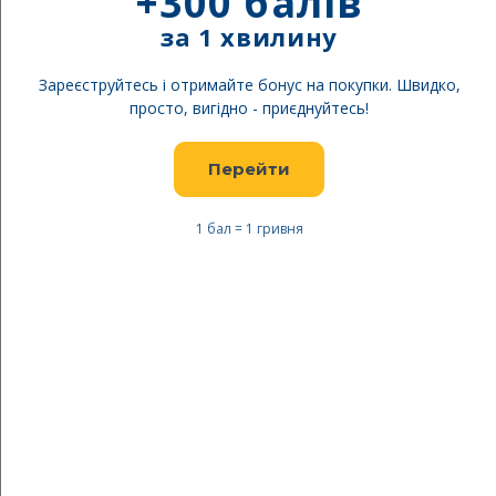
+300 балів
за 1 хвилину
Зареєструйтесь і отримайте бонус на покупки. Швидко,
просто, вигідно - приєднуйтесь!
Перейти
1 бал = 1 гривня
Перейти
до
TURBAT Спальник
початку
TOURER
галереї
зображень
Безкоштовна доставка
Будьте першим, хто відгукнеться про цей товар