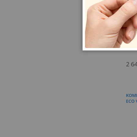
2 6
KOMP
ECO 