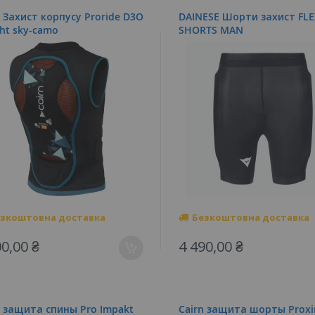
n Захист корпусу Proride D3O
DAINESE Шорти захист FLE
ght sky-camo
SHORTS MAN
зкоштовна доставка
Безкоштовна доставка
00,00 ₴
4 490,00 ₴
n защита спины Pro Impakt
Cairn защита шорты Prox