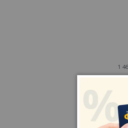
1 4
KOMP
PROV