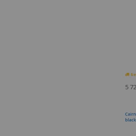
Бе
5 7
Cair
black