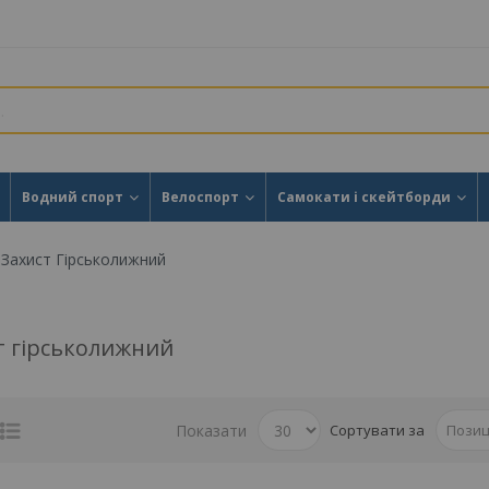
Водний спорт
Велоспорт
Самокати і скейтборди
Захист Гірськолижний
т гірськолижний
Показати
Сортувати за