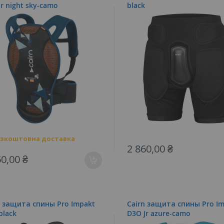
Jr night sky-camo
black
зкоштовна доставка
2 860,00 ₴
50,00 ₴
n защита спины Pro Impakt
Cairn защита спины Pro I
black
D3O Jr azure-camo