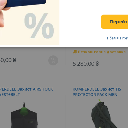
Перейт
1 бал = 1 гр
Безкоштовна доставка
40,00 ₴
5 280,00 ₴
ERDELL Захист AIRSHOCK
KOMPERDELL Захист FIS
VEST+BELT
PROTECTOR PACK MEN