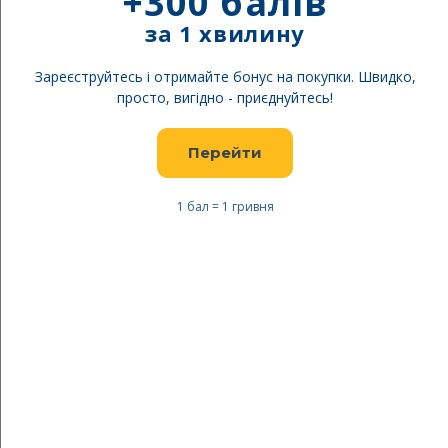
+300 балів
за 1 хвилину
Зареєструйтесь і отримайте бонус на покупки. Швидко,
просто, вигідно - приєднуйтесь!
Перейти
1 бал = 1 гривня
Перейти
до
Kelty спальник Mistral 20
початку
Regular
галереї
зображень
Безкоштовна доставка
Будьте першим, хто відгукнеться про цей товар