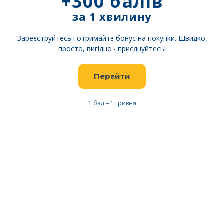
+300 балів
за 1 хвилину
Зареєструйтесь і отримайте бонус на покупки. Швидко,
просто, вигідно - приєднуйтесь!
Перейти
Безкоштовна доставка
Безкоштовна доставка
1 бал = 1 гривня
13 920,00 ₴
15 920,00 ₴
17 400,00 ₴
19 900,00 ₴
TECNICA AW 25-26
TECNICA AW 24-25
Черевики гірськолижні
Черевики гірськолижні
MACH SPORT HV 90 GW
MACH SPORT MV 75 W GW
-20%
-20%