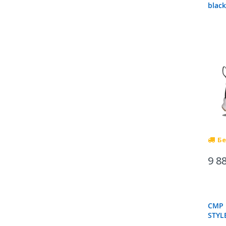
black
Бе
9 8
CMP 
STYL