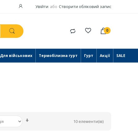
Увійти
Створити обліковий запис
Порівняти
товари
Для військових
Термобілизна гурт
Гурт
Акції
SALE
Сортувати
10
елементи(ів)
у
порядку
зменшення