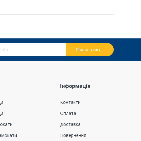
на нашу розсилку новин:
Підписатись
Інформація
ди
Контакти
ди
Оплата
мокати
Доставка
амокати
Повернення