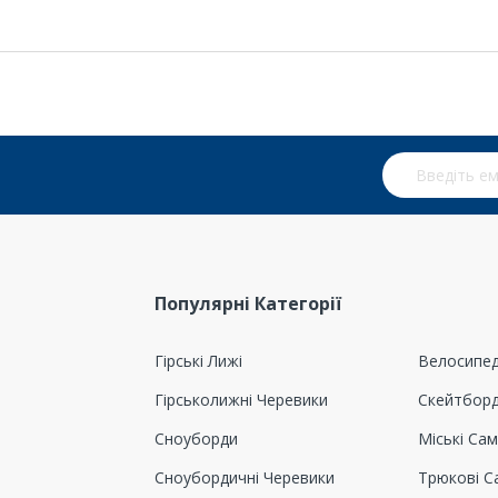
Підпишіться 
Популярні Категорії
Гірські Лижі
Велосипе
Гірськолижні Черевики
Скейтбор
Сноуборди
Міські Са
Сноубордичні Черевики
Трюкові С