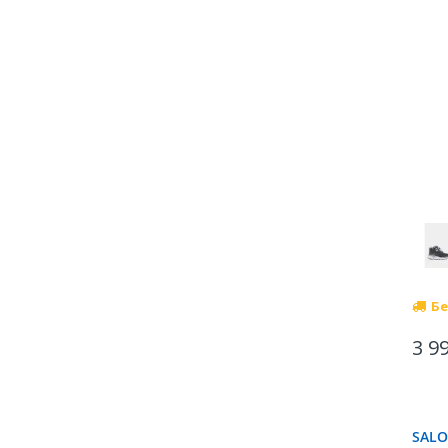
Бе
3 9
SALO