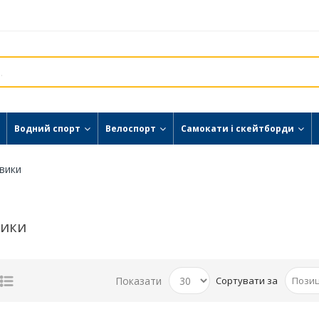
Водний спорт
Велоспорт
Самокати і скейтборди
вики
вики
Показати
Сортувати за