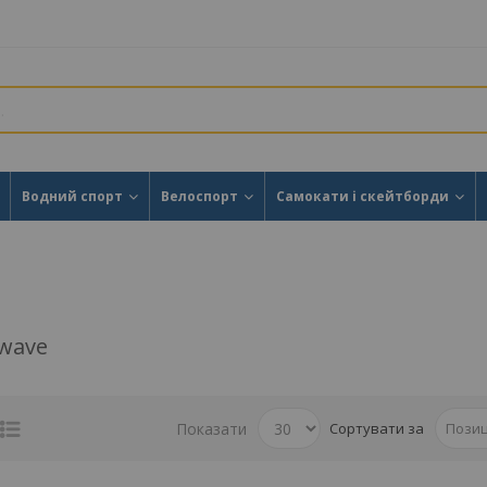
Водний спорт
Велоспорт
Самокати і скейтборди
wave
Показати
Сортувати за