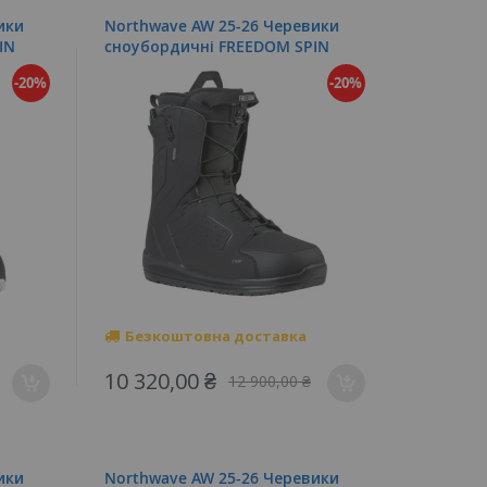
ики
Northwave AW 25-26 Черевики
IN
cноубордичні FREEDOM SPIN
-20%
-20%
Безкоштовна доставка
10 320,00 ₴
12 900,00 ₴
ики
Northwave AW 25-26 Черевики