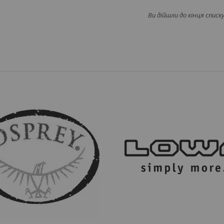
Ви дійшли до кінця списку