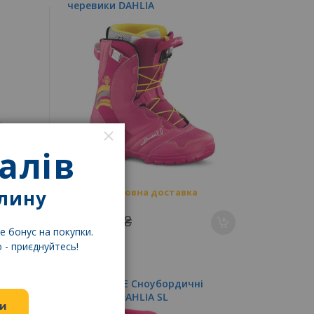
черевики DAHLIA
балів
Закрити
Безкоштовна доставка
илину
5 910,00 ₴
е бонус на покупки.
 - приєднуйтесь!
NORTHWAVE Сноубордичні
черевики DAHLIA SL
и