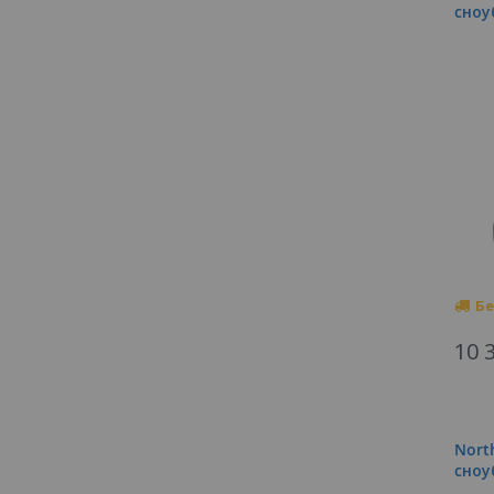
cноу
Бе
10 
Nort
cноу