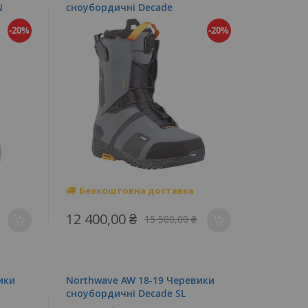
N
cноубордичні Decade
-20%
-20%
Безкоштовна доставка
12 400,00 ₴
15 500,00 ₴
ики
Northwave AW 18-19 Черевики
cноубордичні Decade SL