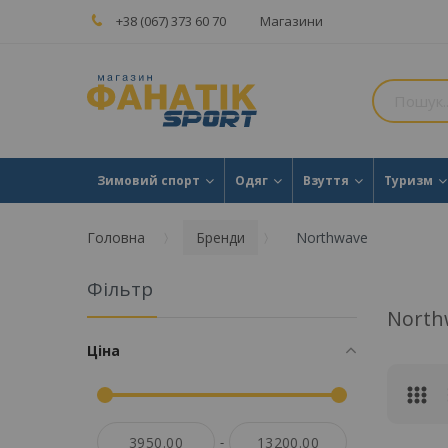
+38 (067) 373 60 70
Магазини
Зимовий спорт
Одяг
Взуття
Туризм
Головна
Бренди
Northwave
Фільтр
North
Ціна
-