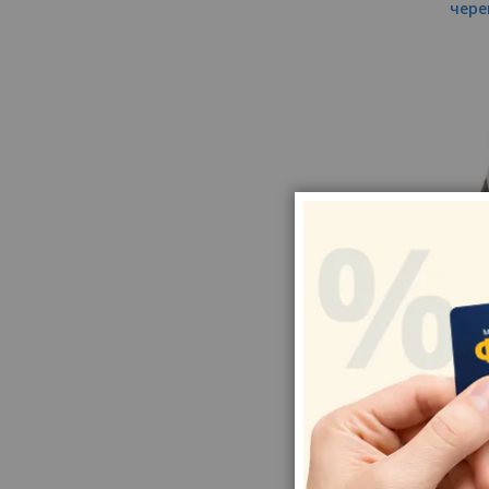
чере
Бе
6 9
NORT
чере