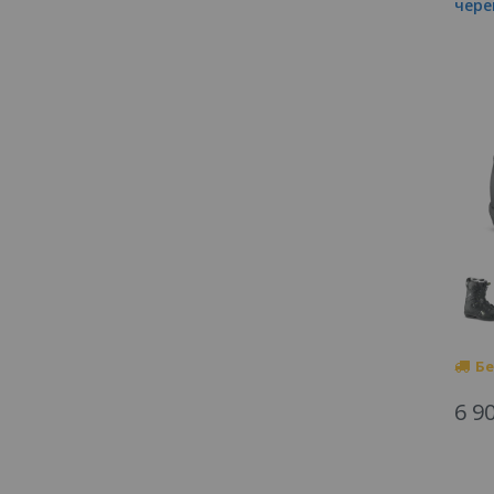
чере
Бе
6 9