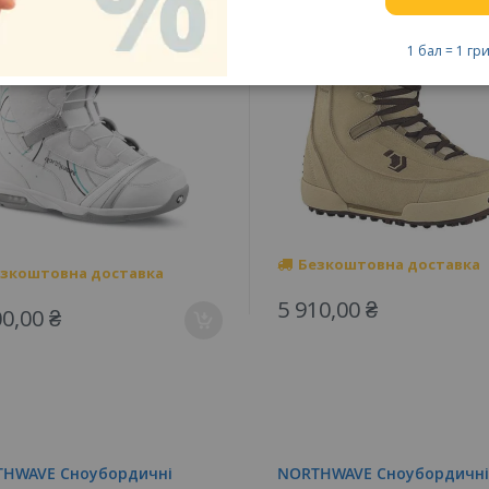
1 бал = 1 гр
Безкоштовна доставка
зкоштовна доставка
5 910,00 ₴
00,00 ₴
HWAVE Сноубордичні
NORTHWAVE Сноубордичні