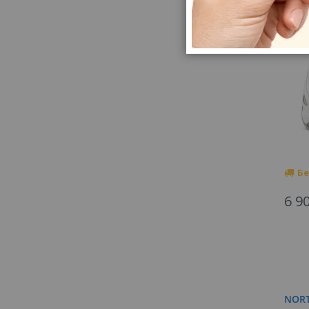
Бе
6 9
NORT