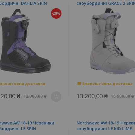
бордичні DAHLIA SPIN
cноубордичні GRACE 2 SPI
-20%
зкоштовна доставка
Безкоштовна доставка
320,00 ₴
13 200,00 ₴
12 900,00 ₴
16 500,00 ₴
hwave AW 18-19 Черевики
Northwave AW 18-19 Черев
бордичні LF SPIN
cноубордичні LF KID LIME