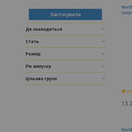
Nort
cноу
Застосувати
Де знаходиться
Стать
Розмір
Рік випуску
Цільова група
Бе
13 
Nort