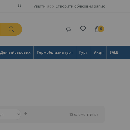
Увійти
Створити обліковий запис
Порівняти
товари
Для військових
Термобілизна гурт
Гурт
Акції
SALE
Сортувати
18
елементи(ів)
у
порядку
зменшення