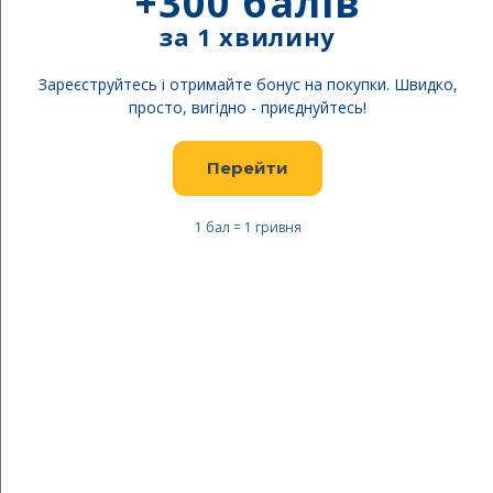
+300 балів
за 1 хвилину
Зареєструйтесь і отримайте бонус на покупки. Швидко,
просто, вигідно - приєднуйтесь!
Перейти
1 бал = 1 гривня
Перейти
до
Rio Roller ролики Lumina
початку
black-grey
галереї
зображень