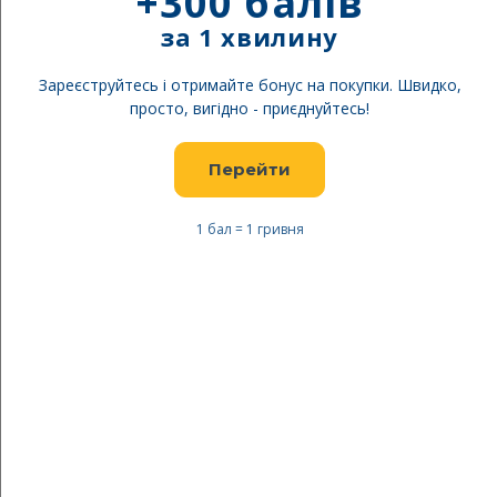
+300 балів
за 1 хвилину
Зареєструйтесь і отримайте бонус на покупки. Швидко,
просто, вигідно - приєднуйтесь!
Перейти
1 бал = 1 гривня
Перейти
до
REUSCH Рукавиці
початку
гірьсколижні Jupiter GTX
галереї
зображень
Безкоштовна доставка
Будьте першим, хто відгукнеться про цей товар