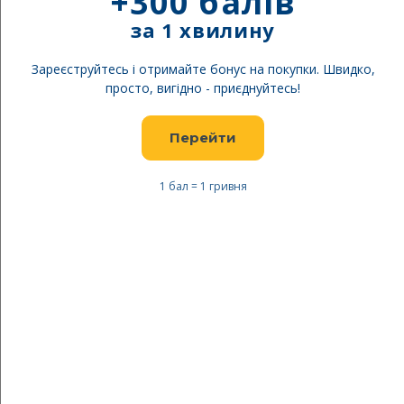
+300 балів
за 1 хвилину
Зареєструйтесь і отримайте бонус на покупки. Швидко,
просто, вигідно - приєднуйтесь!
Перейти
1 бал = 1 гривня
Перейти
до
Rehall брюки Harper Jr 2019
початку
real denim
галереї
зображень