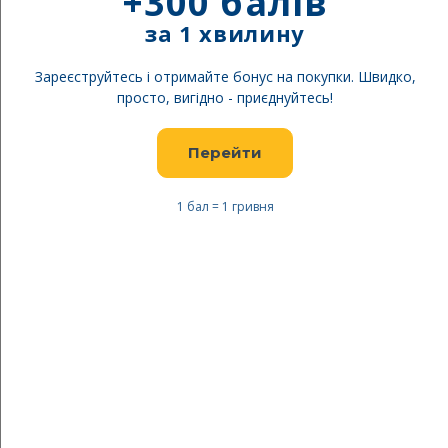
+300 балів
за 1 хвилину
Зареєструйтесь і отримайте бонус на покупки. Швидко,
просто, вигідно - приєднуйтесь!
Перейти
1 бал = 1 гривня
Перейти
до
Micro ролики Cosmo Joy
початку
black-pink
галереї
зображень
Безкоштовна доставка
Будьте першим, хто відгукнеться про цей товар