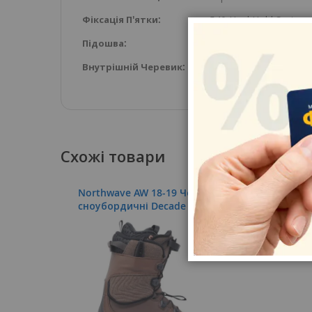
Фіксація П'ятки
540 Heel Hold System
Підошва
Double Crossbow
Внутрішній Черевик
TF3 Man
Схожі товари
вики
Northwave AW 18-19 Черевики
Nort
cноубордичні Decade SL
cноу