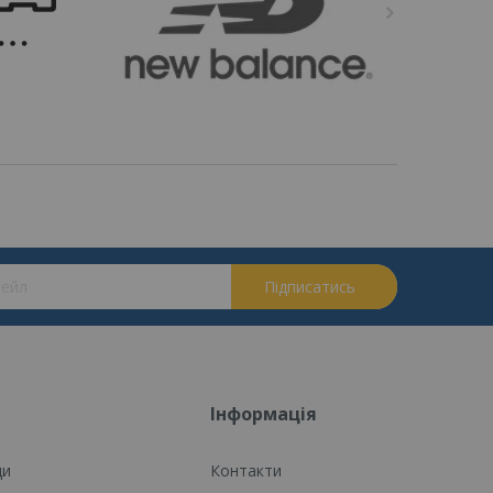
на нашу розсилку новин:
Підписатись
Інформація
ди
Контакти