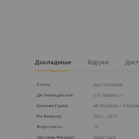
Докладніше
Відгуки
Дост
Докладніше
Стать
Для Чоловіків
Де Знаходиться
Є В Наявності
Цільова Група
All Mountain / Freeride
Рік Випуску
2012 - 2013
Жорсткість
10
Система Фіксації
Super Lace