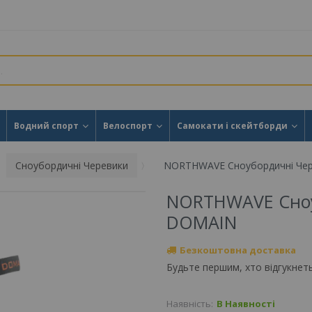
Водний спорт
Велоспорт
Самокати і скейтборди
Сноубордичні Черевики
NORTHWAVE Сноубордичні Че
NORTHWAVE Сноу
DOMAIN
Безкоштовна доставка
Будьте першим, хто відгукнет
Наявність:
В Наявності