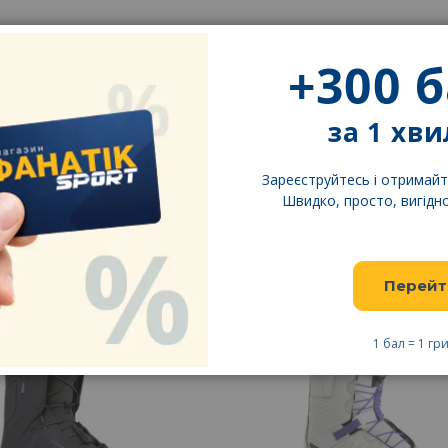
+300 
за 1 хв
Зареєструйтесь і отримайт
Швидко, просто, вигідно
-20%
hwave AW 25-26 Черевики
NORTHWAVE Сноубордич
Перейт
бордичні FREEDOM SPIN
черевики DAHLIA SL
1 бал = 1 гр