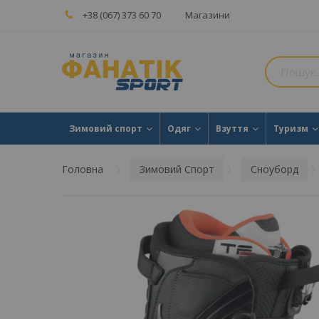
+38 (067) 373 60 70
Магазини
Зимовий спорт
Одяг
Взуття
Туризм
Головна
Зимовий Спорт
Сноуборд
Перейти
до
кінця
галереї
зображень