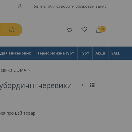
Увійти
Створити обліковий запис
Порівняти
товари
Для військових
Термобілизна гурт
Гурт
Акції
SALE
ревики DOMAIN
бордичні черевики
ься про цей товар