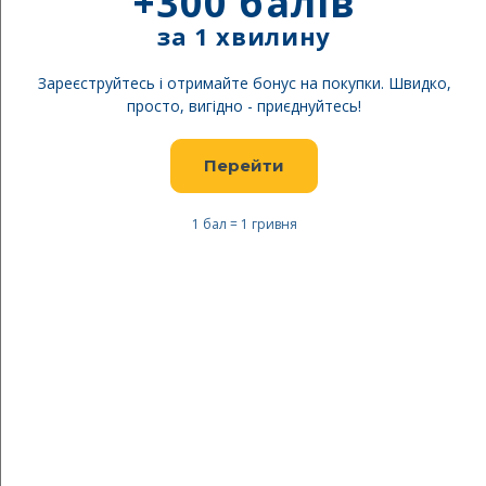
+300 балів
за 1 хвилину
Зареєструйтесь і отримайте бонус на покупки. Швидко,
просто, вигідно - приєднуйтесь!
Перейти
1 бал = 1 гривня
Перейти
до
4F SS26 Футболка
початку
SHM2663
галереї
зображень
Будьте першим, хто відгукнеться про цей товар