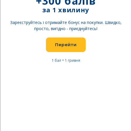
+300 балів
за 1 хвилину
Зареєструйтесь і отримайте бонус на покупки. Швидко,
просто, вигідно - приєднуйтесь!
Перейти
1 бал = 1 гривня
Перейти
до
Arena Купальник GIRL'S
початку
SWIMSUIT SWIM PRO BACK
галереї
зображень
5084